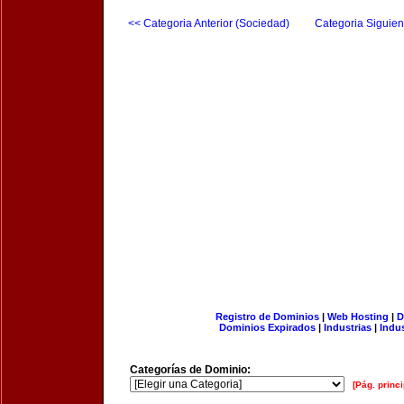
<< Categoria Anterior (Sociedad)
Categoria Siguien
Registro de Dominios
|
Web Hosting
|
D
Dominios Expirados
|
Industrias
|
Indu
Categorías de Dominio:
[Pág. princi