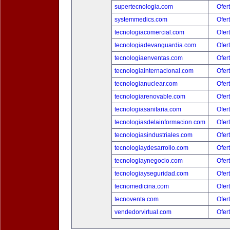
supertecnologia.com
Ofer
systemmedics.com
Ofer
tecnologiacomercial.com
Ofer
tecnologiadevanguardia.com
Ofer
tecnologiaenventas.com
Ofer
tecnologiainternacional.com
Ofer
tecnologianuclear.com
Ofer
tecnologiarenovable.com
Ofer
tecnologiasanitaria.com
Ofer
tecnologiasdelainformacion.com
Ofer
tecnologiasindustriales.com
Ofer
tecnologiaydesarrollo.com
Ofer
tecnologiaynegocio.com
Ofer
tecnologiayseguridad.com
Ofer
tecnomedicina.com
Ofer
tecnoventa.com
Ofer
vendedorvirtual.com
Ofer