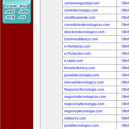
camaraseguridad.com
Ofer
centrotecnologia.com
Ofer
cientificamente.com
Ofer
consultorestecnologicos.com
Ofer
directoriotecnologico.com
Ofer
DominiosMexico.com
Ofer
e-Honduras.com
Ofer
e-Productos.com
Ofer
e-radar.com
Ofer
foroelectronica.com
Ofer
guiadetecnologia.com
Ofer
mercadotecnologico.com
Ofer
NegociosTecnologia.com
Ofer
negociostecnologicos.com
Ofer
negociosytecnologia.com
Ofer
negocioytecnologia.com
Ofer
networxs.com
Ofer
portaltecnologico.com
Ofer