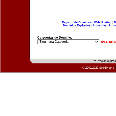
Registro de Dominios
|
Web Hosting
|
D
Dominios Expirados
|
Industrias
|
Indu
Categorías de Dominio:
[Pág. princi
** Precios expre
© 2002/2022 Solo10.com