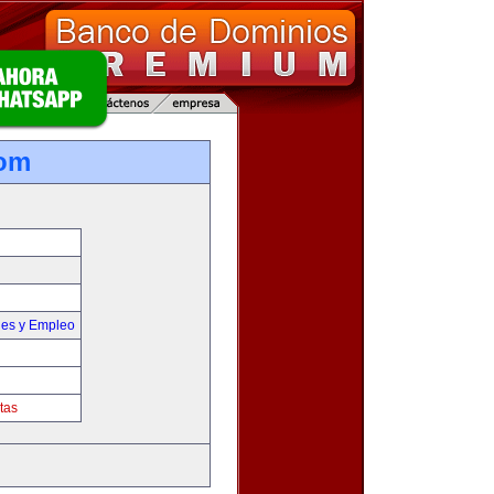
com
nes y Empleo
tas