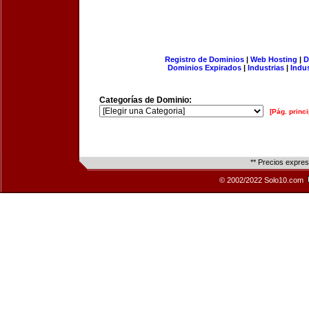
Registro de Dominios
|
Web Hosting
|
D
Dominios Expirados
|
Industrias
|
Indu
Categorías de Dominio:
[Pág. princi
** Precios expre
© 2002/2022 Solo10.com