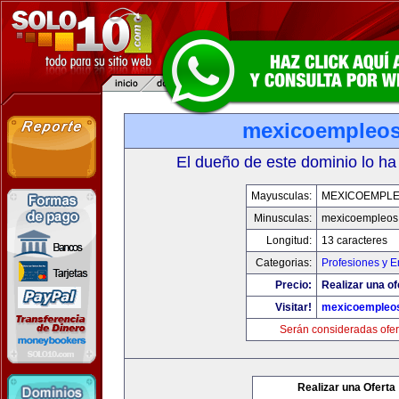
mexicoempleo
El dueño de este dominio lo ha
Mayusculas:
MEXICOEMPL
Minusculas:
mexicoempleos
Longitud:
13 caracteres
Categorias:
Profesiones y 
Precio:
Realizar una of
Visitar!
mexicoempleo
Serán consideradas ofer
Realizar una Oferta