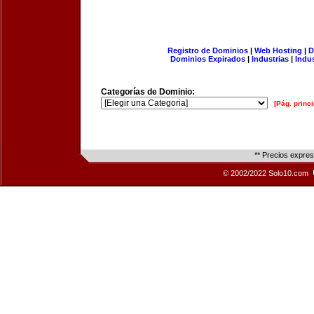
Registro de Dominios
|
Web Hosting
|
D
Dominios Expirados
|
Industrias
|
Indu
Categorías de Dominio:
[Pág. princi
** Precios expre
© 2002/2022 Solo10.com