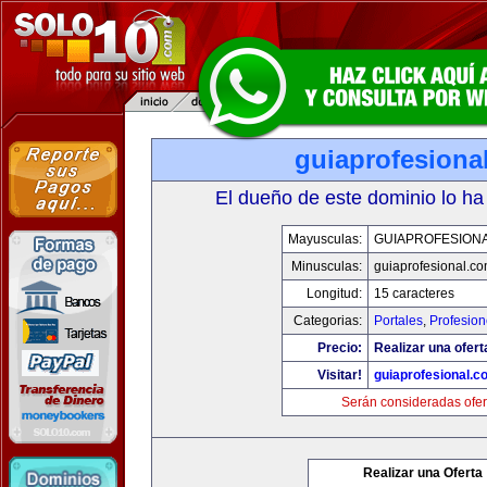
guiaprofesiona
El dueño de este dominio lo ha
Mayusculas:
GUIAPROFESION
Minusculas:
guiaprofesional.c
Longitud:
15 caracteres
Categorias:
Portales
,
Profesio
Precio:
Realizar una ofert
Visitar!
guiaprofesional.c
Serán consideradas ofer
Realizar una Oferta