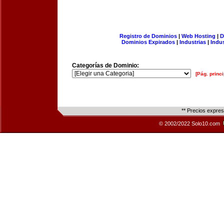
Registro de Dominios
|
Web Hosting
|
D
Dominios Expirados
|
Industrias
|
Indu
Categorías de Dominio:
[Pág. princi
** Precios expre
© 2002/2022 Solo10.com