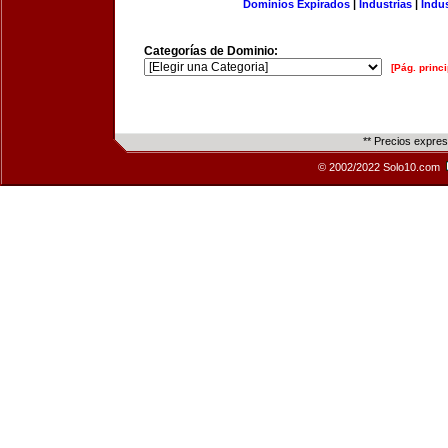
Dominios Expirados
|
Industrias
|
Indu
Categorías de Dominio:
[Pág. princi
** Precios expre
© 2002/2022 Solo10.com