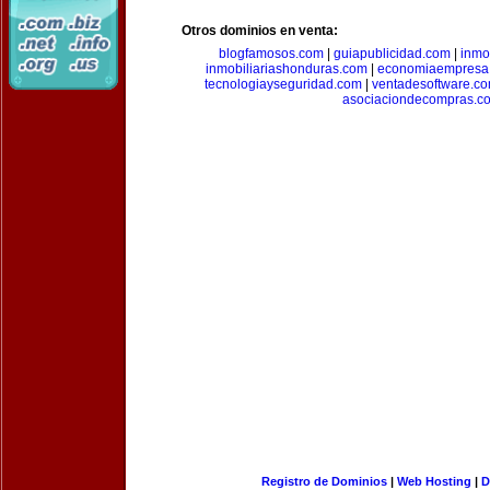
Otros dominios en venta:
blogfamosos.com
|
guiapublicidad.com
|
inmo
inmobiliariashonduras.com
|
economiaempresa
tecnologiayseguridad.com
|
ventadesoftware.c
asociaciondecompras.c
Registro de Dominios
|
Web Hosting
|
D