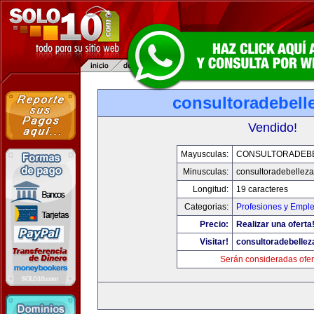
consultoradebell
Vendido!
Mayusculas:
CONSULTORADEB
Minusculas:
consultoradebellez
Longitud:
19 caracteres
Categorias:
Profesiones y Empl
Precio:
Realizar una oferta
Visitar!
consultoradebelle
Serán consideradas ofer