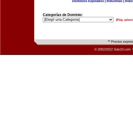
Dominios Expirados
|
Industrias
|
Indu
Categorías de Dominio:
[Pág. princi
** Precios expre
© 2002/2022 Solo10.com