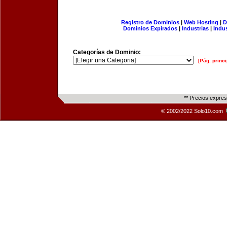
Registro de Dominios
|
Web Hosting
|
D
Dominios Expirados
|
Industrias
|
Indu
Categorías de Dominio:
[Pág. princi
** Precios expre
© 2002/2022 Solo10.com