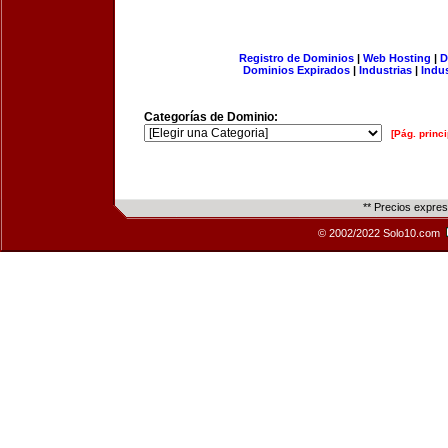
Registro de Dominios
|
Web Hosting
|
D
Dominios Expirados
|
Industrias
|
Indu
Categorías de Dominio:
[Pág. princi
** Precios expre
© 2002/2022 Solo10.com