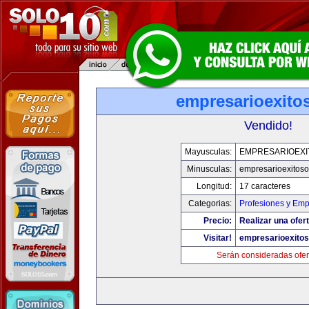
empresarioexito
Vendido!
Mayusculas:
EMPRESARIOEXI
Minusculas:
empresarioexitos
Longitud:
17 caracteres
Categorias:
Profesiones y Em
Precio:
Realizar una ofert
Visitar!
empresarioexito
Serán consideradas ofer