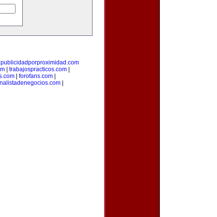
|
publicidadporproximidad.com
om
|
trabajospracticos.com
|
s.com
|
forofans.com
|
nalistadenegocios.com
|