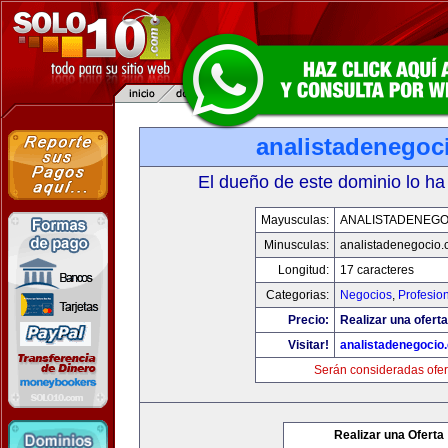
analistadenegoc
El dueño de este dominio lo ha
Mayusculas:
ANALISTADENEGO
Minusculas:
analistadenegocio
Longitud:
17 caracteres
Categorias:
Negocios
,
Profesio
Precio:
Realizar una oferta
Visitar!
analistadenegocio
Serán consideradas ofer
Realizar una Oferta