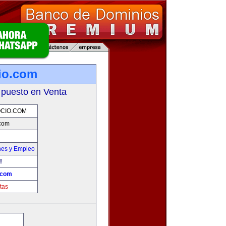
io.com
 puesto en Venta
CIO.COM
.com
nes y Empleo
!
.com
tas