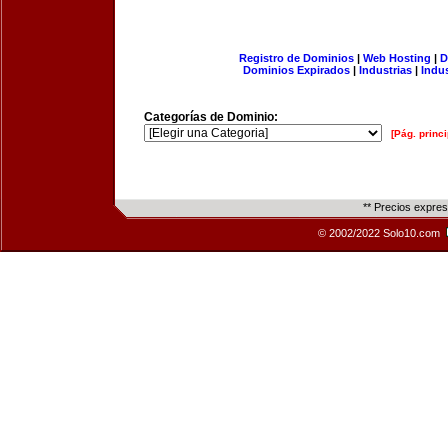
Registro de Dominios
|
Web Hosting
|
D
Dominios Expirados
|
Industrias
|
Indu
Categorías de Dominio:
[Pág. princi
** Precios expre
© 2002/2022 Solo10.com