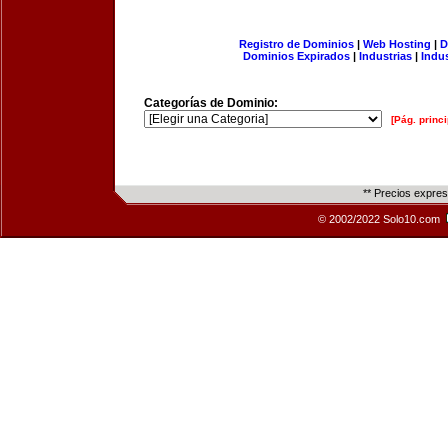
Registro de Dominios
|
Web Hosting
|
D
Dominios Expirados
|
Industrias
|
Indu
Categorías de Dominio:
[Pág. princi
** Precios expre
© 2002/2022 Solo10.com