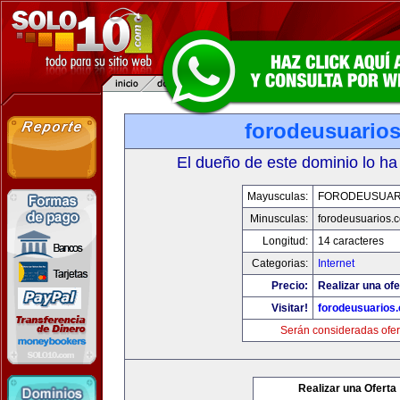
forodeusuario
El dueño de este dominio lo ha
Mayusculas:
FORODEUSUAR
Minusculas:
forodeusuarios.
Longitud:
14 caracteres
Categorias:
Internet
Precio:
Realizar una ofe
Visitar!
forodeusuarios
Serán consideradas ofer
Realizar una Oferta