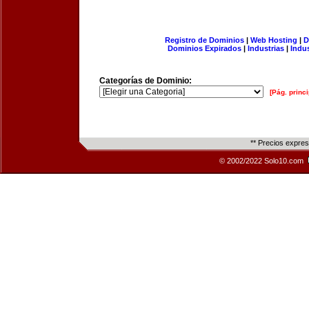
Registro de Dominios
|
Web Hosting
|
D
Dominios Expirados
|
Industrias
|
Indu
Categorías de Dominio:
[Pág. princi
** Precios expre
© 2002/2022 Solo10.com