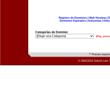
Registro de Dominios
|
Web Hosting
|
D
Dominios Expirados
|
Industrias
|
Indu
Categorías de Dominio:
[Pág. princi
** Precios expre
© 2002/2022 Solo10.com