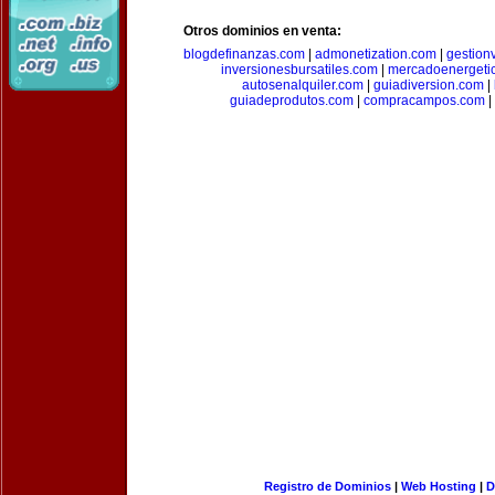
Otros dominios en venta:
blogdefinanzas.com
|
admonetization.com
|
gestion
inversionesbursatiles.com
|
mercadoenergeti
autosenalquiler.com
|
guiadiversion.com
|
guiadeprodutos.com
|
compracampos.com
|
Registro de Dominios
|
Web Hosting
|
D