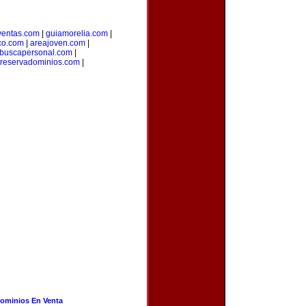
ventas.com
|
guiamorelia.com
|
co.com
|
areajoven.com
|
buscapersonal.com
|
reservadominios.com
|
ominios En Venta