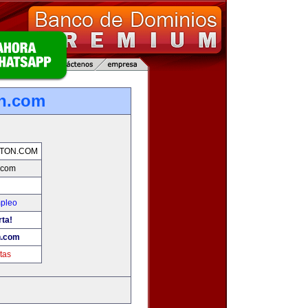
n.com
TON.COM
.com
mpleo
rta!
n.com
tas