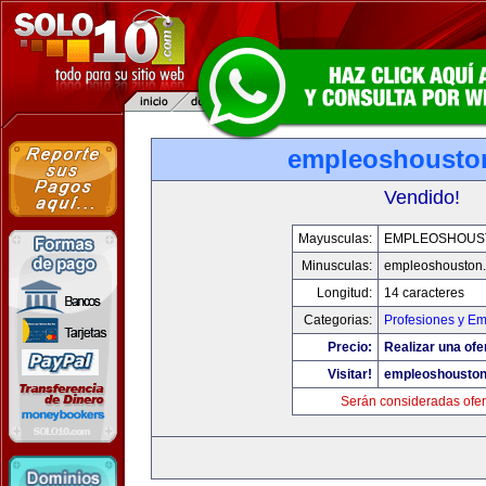
empleoshousto
Vendido!
Mayusculas:
EMPLEOSHOUS
Minusculas:
empleoshouston
Longitud:
14 caracteres
Categorias:
Profesiones y E
Precio:
Realizar una ofe
Visitar!
empleoshousto
Serán consideradas ofer