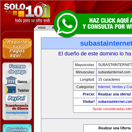
subastainterne
El dueño de este dominio lo ha
Mayusculas:
SUBASTAINTERNET
Minusculas:
subastainternet.com
Longitud:
15 caracteres
Categorias:
Internet
,
Ventas y Co
Precio:
Realizar una oferta!
Visitar!
subastainternet.co
Serán consideradas ofer
Realizar una Oferta