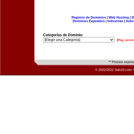
Registro de Dominios
|
Web Hosting
|
D
Dominios Expirados
|
Industrias
|
Indu
Categorías de Dominio:
[Pág. princi
** Precios expre
© 2002/2022 Solo10.com