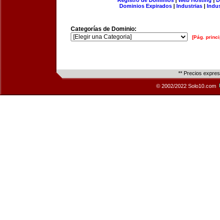
Registro de Dominios
|
Web Hosting
|
D
Dominios Expirados
|
Industrias
|
Indu
Categorías de Dominio:
[Pág. princi
** Precios expre
© 2002/2022 Solo10.com