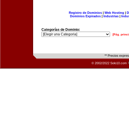
Registro de Dominios
|
Web Hosting
|
D
Dominios Expirados
|
Industrias
|
Indu
Categorías de Dominio:
[Pág. princi
** Precios expre
© 2002/2022 Solo10.com