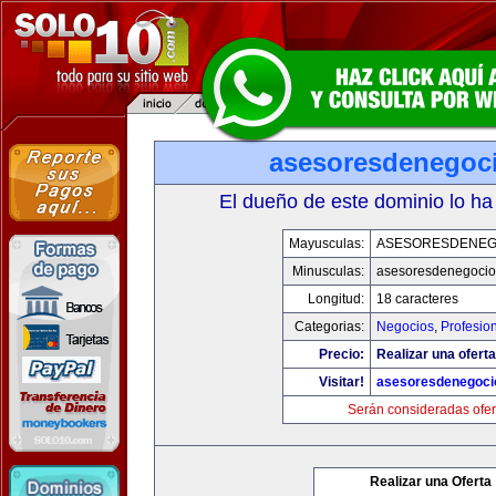
asesoresdenegoc
El dueño de este dominio lo ha
Mayusculas:
ASESORESDENEG
Minusculas:
asesoresdenegocio
Longitud:
18 caracteres
Categorias:
Negocios
,
Profesio
Precio:
Realizar una oferta
Visitar!
asesoresdenegoci
Serán consideradas ofer
Realizar una Oferta