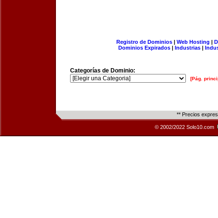
Registro de Dominios
|
Web Hosting
|
D
Dominios Expirados
|
Industrias
|
Indu
Categorías de Dominio:
[Pág. princi
** Precios expre
© 2002/2022 Solo10.com