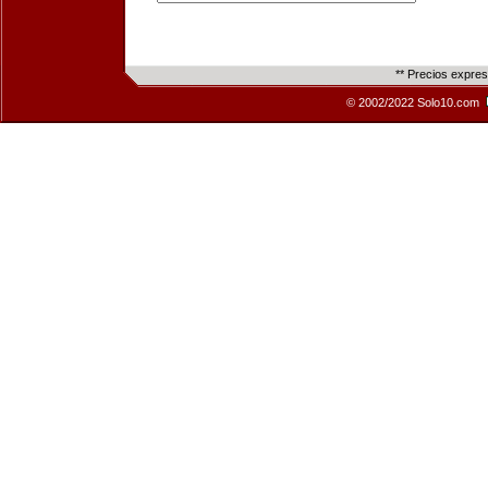
** Precios expre
© 2002/2022 Solo10.com