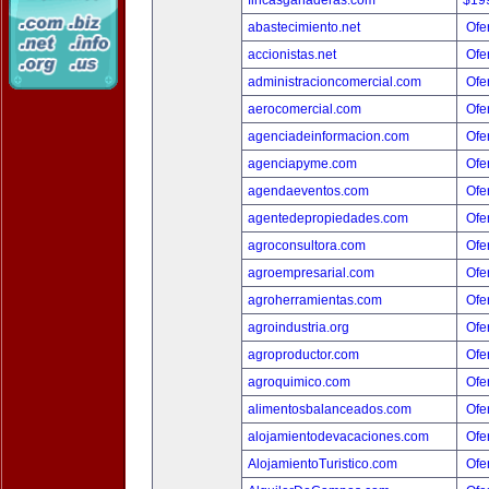
fincasganaderas.com
$19
abastecimiento.net
Ofer
accionistas.net
Ofer
administracioncomercial.com
Ofer
aerocomercial.com
Ofer
agenciadeinformacion.com
Ofer
agenciapyme.com
Ofer
agendaeventos.com
Ofer
agentedepropiedades.com
Ofer
agroconsultora.com
Ofer
agroempresarial.com
Ofer
agroherramientas.com
Ofer
agroindustria.org
Ofer
agroproductor.com
Ofer
agroquimico.com
Ofer
alimentosbalanceados.com
Ofer
alojamientodevacaciones.com
Ofer
AlojamientoTuristico.com
Ofer