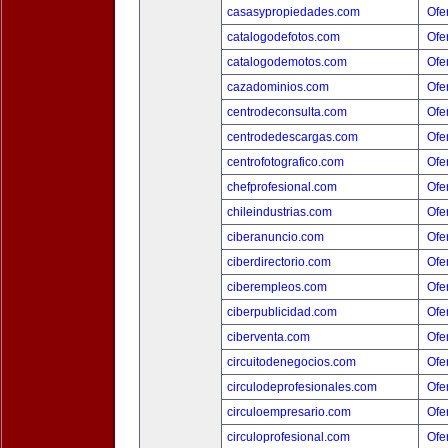
casasypropiedades.com
Ofer
catalogodefotos.com
Ofer
catalogodemotos.com
Ofer
cazadominios.com
Ofer
centrodeconsulta.com
Ofer
centrodedescargas.com
Ofer
centrofotografico.com
Ofer
chefprofesional.com
Ofer
chileindustrias.com
Ofer
ciberanuncio.com
Ofer
ciberdirectorio.com
Ofer
ciberempleos.com
Ofer
ciberpublicidad.com
Ofer
ciberventa.com
Ofer
circuitodenegocios.com
Ofer
circulodeprofesionales.com
Ofer
circuloempresario.com
Ofer
circuloprofesional.com
Ofer