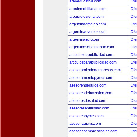
areaeducativa.com
Ofer
areainmobiliarias.com
Ofer
areaprofesional.com
Ofer
argentinaempleo.com
Ofer
argentinaeventos.com
Ofer
argentinasoft.com
Ofer
argentinosenelmundo.com
Ofer
articulosdepublicidad.com
Ofer
articulosparapublicidad.com
Ofer
asesoramientoaempresas.com
Ofer
asesoramientopymes.com
Ofer
asesorenseguros.com
Ofer
asesoresdeinversion.com
Ofer
asesoresdesalud.com
Ofer
asesoresenturismo.com
Ofer
asesorespymes.com
Ofer
asesoriagratis.com
Ofer
asesoriasempresariales.com
Ofer