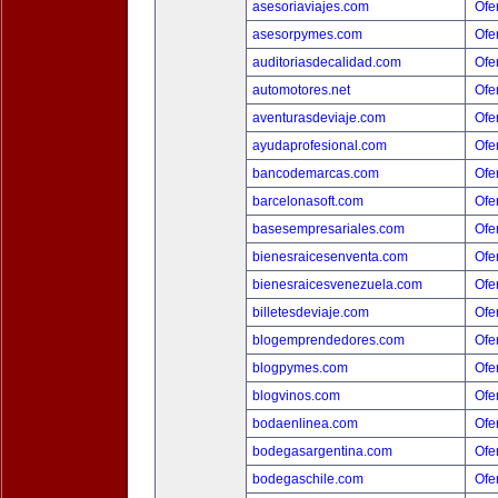
asesoriaviajes.com
Ofer
asesorpymes.com
Ofer
auditoriasdecalidad.com
Ofer
automotores.net
Ofer
aventurasdeviaje.com
Ofer
ayudaprofesional.com
Ofer
bancodemarcas.com
Ofer
barcelonasoft.com
Ofer
basesempresariales.com
Ofer
bienesraicesenventa.com
Ofer
bienesraicesvenezuela.com
Ofer
billetesdeviaje.com
Ofer
blogemprendedores.com
Ofer
blogpymes.com
Ofer
blogvinos.com
Ofer
bodaenlinea.com
Ofer
bodegasargentina.com
Ofer
bodegaschile.com
Ofer